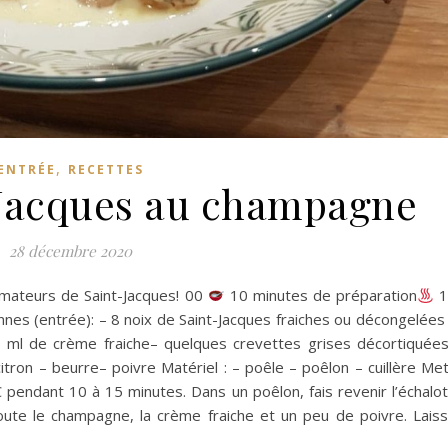
,
ENTRÉE
RECETTES
-Jacques au champagne
28 décembre 2020
 amateurs de Saint-Jacques! 00
10 minutes de préparation
1
nes (entrée): – 8 noix de Saint-Jacques fraiches ou décongelées
 ml de crème fraiche– quelques crevettes grises décortiquée
tron – beurre– poivre Matériel : – poêle – poêlon – cuillère Me
C pendant 10 à 15 minutes. Dans un poêlon, fais revenir l’échalo
ute le champagne, la crème fraiche et un peu de poivre. Lais