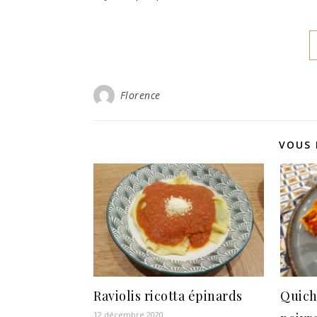
Florence
VOUS 
Raviolis ricotta épinards
Quich
12 décembre 2020