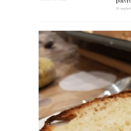
poivr
29 septe