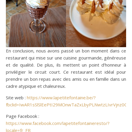
En conclusion, nous avons passé un bon moment dans ce
restaurant qui mise sur une cuisine gourmande, généreuse
et de qualité. De plus, ils mettent un point d’honneur à
privilégier le circuit court. Ce restaurant est idéal pour
prendre un bon repas avec des amis ou en famille dans un
cadre atypique et chaleureux.
Site web :
https://www.lapetitefontaine.be/?
fbclid=IwAR1sSlSlEePtI29MOnwTaZxLbyPLNwtzLIvrVjnz0Ck
Page Facebook :
https://www.facebook.com/lapetitefontaineresto/?
locale=fr_FR