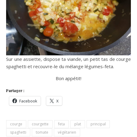
Sur une assiette, dispose ta viande, un petit tas de courge
spaghetti et recouvre-le du mélange légumes-feta.
Bon appétit!
Partager :
Facebook
X
courge
courgette
feta
plat
principal
spaghetti
tomate
végétarien