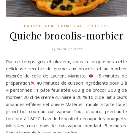
,
,
ENTRÉE
PLAT PRINCIPAL
RECETTES
Quiche brocolis-morbier
14 octobre 2022
Par ce temps gris et pluvieux, nous te proposons cette
délicieuse recette de quiche aux brocolis et au morbier
inspirée de celle de Laurent Mariotte.
15 minutes de
préparation
40 minutes de cuisson Ingrédients pour 2 à
4 personnes : 1 pâte feuilletée 600 g de brocoli 300 g de
morbier 20 cl de crème culinaire à 20 % 10 cl de lait 3 œufs
amandes effilées sel poivre Matériel : moule à tarte fouet
grand bol couteau cuit-vapeur Tout d’abord, préchauffe
ton four à 180°C. Lave le brocoli et découpe les bouquets.
Mets-les cuire dans le cuit-vapeur pendant 5 minutes.
Fonce le moule à tarte avec la pâte…