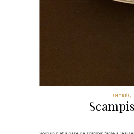
,
ENTRÉE
Scampis
Voici un plat à base de scampis facile à réalise