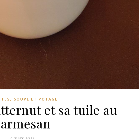
,
TTES
SOUPE ET POTAGE
ternut et sa tuile au
parmesan
5 mars 2021