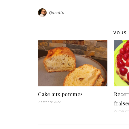
Quentin
VOUS 
Cake aux pommes
Recett
7 octobre 2022
fraise
29 mai 20