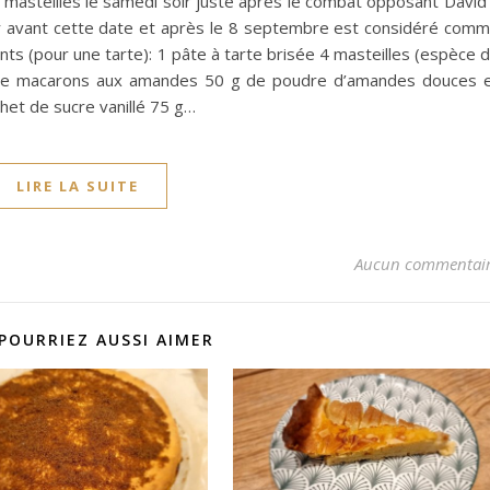
 masteilles le samedi soir juste après le combat opposant David
er avant cette date et après le 8 septembre est considéré com
ents (pour une tarte): 1 pâte à tarte brisée 4 masteilles (espèce 
g de macarons aux amandes 50 g de poudre d’amandes douces 
et de sucre vanillé 75 g…
LIRE LA SUITE
Aucun commentai
POURRIEZ AUSSI AIMER