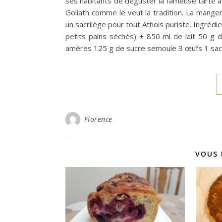
ses habitants de déguster la fameuse tarte à
Goliath comme le veut la tradition. La mang
un sacrilège pour tout Athois puriste. Ingrédi
petits pains séchés) ± 850 ml de lait 50 
amères 125 g de sucre semoule 3 œufs 1 sach
Florence
VOUS 